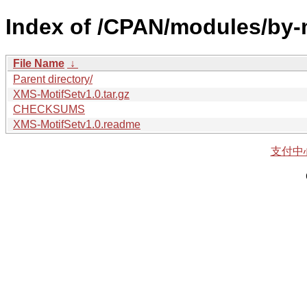
Index of /CPAN/modules/b
File Name
↓
Parent directory/
XMS-MotifSetv1.0.tar.gz
CHECKSUMS
XMS-MotifSetv1.0.readme
支付中