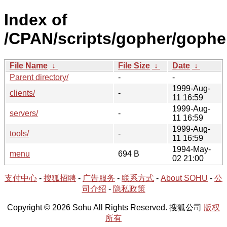
Index of
/CPAN/scripts/gopher/gophe
File Name
↓
File Size
↓
Date
↓
Parent directory/
-
-
1999-Aug-
clients/
-
11 16:59
1999-Aug-
servers/
-
11 16:59
1999-Aug-
tools/
-
11 16:59
1994-May-
menu
694 B
02 21:00
支付中心
-
搜狐招聘
-
广告服务
-
联系方式
-
About SOHU
-
公
司介绍
-
隐私政策
Copyright © 2026 Sohu All Rights Reserved. 搜狐公司
版权
所有