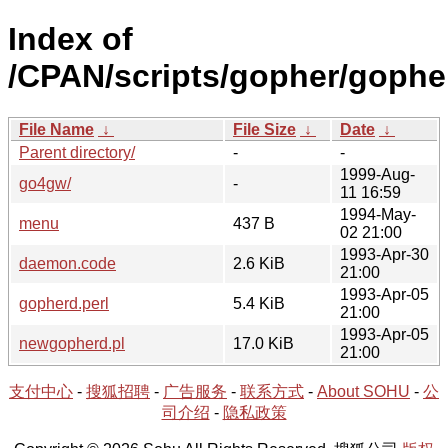
Index of
/CPAN/scripts/gopher/gopher
File Name
↓
File Size
↓
Date
↓
Parent directory/
-
-
1999-Aug-
go4gw/
-
11 16:59
1994-May-
menu
437 B
02 21:00
1993-Apr-30
daemon.code
2.6 KiB
21:00
1993-Apr-05
gopherd.perl
5.4 KiB
21:00
1993-Apr-05
newgopherd.pl
17.0 KiB
21:00
支付中心
-
搜狐招聘
-
广告服务
-
联系方式
-
About SOHU
-
公
司介绍
-
隐私政策