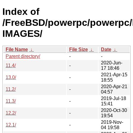
Index of
/FreeBSD/powerpc/powerpc/
IMAGES/
File Name
↓
File Size
↓
Date
↓
Parent directory/
-
-
2020-Jun-
11.4/
-
17 18:46
2021-Apr-15
13.0/
-
18:55
2020-Apr-21
11.2/
-
04:57
2019-Jul-18
11.3/
-
15:41
2020-Oct-30
12.2/
-
19:54
2019-Nov-
12.1/
-
04 19:58