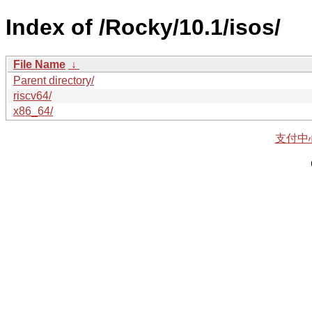
Index of /Rocky/10.1/isos/
File Name
↓
Parent directory/
riscv64/
x86_64/
支付中