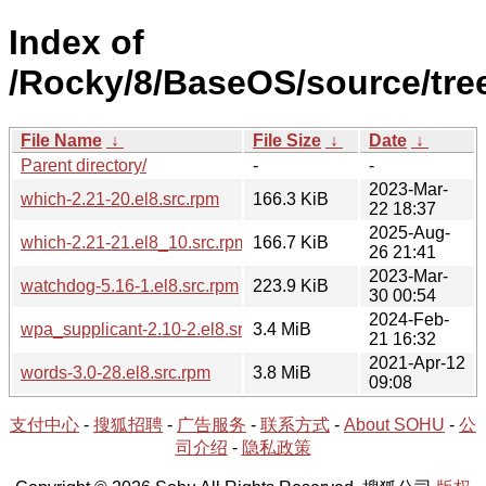
Index of
/Rocky/8/BaseOS/source/tre
File Name
↓
File Size
↓
Date
↓
Parent directory/
-
-
2023-Mar-
which-2.21-20.el8.src.rpm
166.3 KiB
22 18:37
2025-Aug-
which-2.21-21.el8_10.src.rpm
166.7 KiB
26 21:41
2023-Mar-
watchdog-5.16-1.el8.src.rpm
223.9 KiB
30 00:54
2024-Feb-
wpa_supplicant-2.10-2.el8.src.rpm
3.4 MiB
21 16:32
2021-Apr-12
words-3.0-28.el8.src.rpm
3.8 MiB
09:08
支付中心
-
搜狐招聘
-
广告服务
-
联系方式
-
About SOHU
-
公
司介绍
-
隐私政策