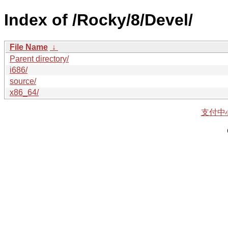
Index of /Rocky/8/Devel/
File Name
↓
Parent directory/
i686/
source/
x86_64/
支付中