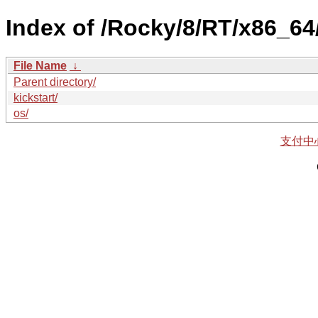
Index of /Rocky/8/RT/x86_64
File Name
↓
Parent directory/
kickstart/
os/
支付中