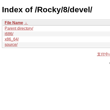
Index of /Rocky/8/devel/
File Name
↓
Parent directory/
i686/
x86_64/
source/
支付中