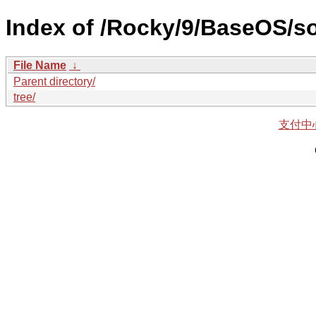
Index of /Rocky/9/BaseOS/s
File Name
↓
Parent directory/
tree/
支付中