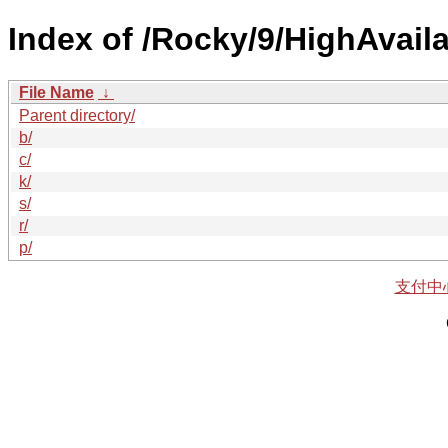
Index of /Rocky/9/HighAvaila
File Name
↓
Parent directory/
b/
c/
k/
s/
r/
p/
支付中