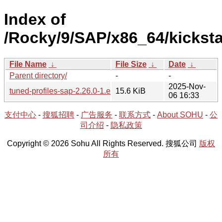
Index of
/Rocky/9/SAP/x86_64/kicksta
File Name
↓
File Size
↓
Date
↓
Parent directory/
-
-
2025-Nov-
tuned-profiles-sap-2.26.0-1.el9.noarch.rpm
15.6 KiB
06 16:33
支付中心
-
搜狐招聘
-
广告服务
-
联系方式
-
About SOHU
-
公
司介绍
-
隐私政策
Copyright © 2026 Sohu All Rights Reserved. 搜狐公司
版权
所有