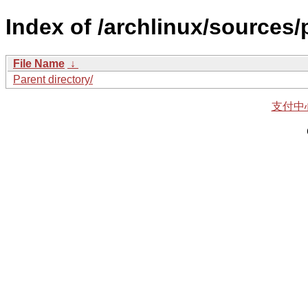
Index of /archlinux/sources
File Name
↓
Parent directory/
支付中