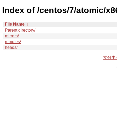
Index of /centos/7/atomic/x8
File Name
↓
Parent directory/
mirrors/
remotes/
heads/
支付中