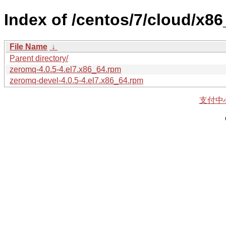
Index of /centos/7/cloud/x8
File Name
↓
Parent directory/
zeromq-4.0.5-4.el7.x86_64.rpm
zeromq-devel-4.0.5-4.el7.x86_64.rpm
支付中