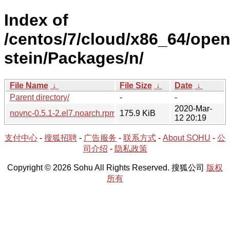
Index of
/centos/7/cloud/x86_64/open
stein/Packages/n/
File Name
↓
File Size
↓
Date
↓
Parent directory/
-
-
2020-Mar-
novnc-0.5.1-2.el7.noarch.rpm
175.9 KiB
12 20:19
支付中心
-
搜狐招聘
-
广告服务
-
联系方式
-
About SOHU
-
公
司介绍
-
隐私政策
Copyright © 2026 Sohu All Rights Reserved. 搜狐公司
版权
所有