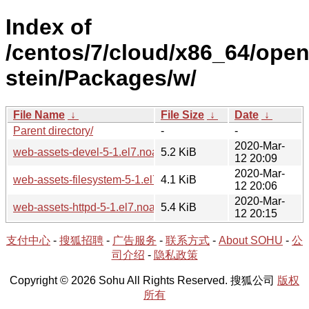
Index of
/centos/7/cloud/x86_64/open
stein/Packages/w/
File Name
↓
File Size
↓
Date
↓
Parent directory/
-
-
2020-Mar-
web-assets-devel-5-1.el7.noarch.rpm
5.2 KiB
12 20:09
2020-Mar-
web-assets-filesystem-5-1.el7.noarch.rpm
4.1 KiB
12 20:06
2020-Mar-
web-assets-httpd-5-1.el7.noarch.rpm
5.4 KiB
12 20:15
支付中心
-
搜狐招聘
-
广告服务
-
联系方式
-
About SOHU
-
公
司介绍
-
隐私政策
Copyright © 2026 Sohu All Rights Reserved. 搜狐公司
版权
所有