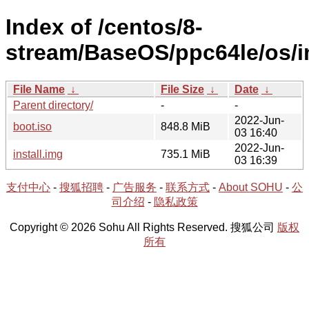
Index of /centos/8-
stream/BaseOS/ppc64le/os/
File Name
↓
File Size
↓
Date
↓
Parent directory/
-
-
2022-Jun-
boot.iso
848.8 MiB
03 16:40
2022-Jun-
install.img
735.1 MiB
03 16:39
支付中心
-
搜狐招聘
-
广告服务
-
联系方式
-
About SOHU
-
公
司介绍
-
隐私政策
Copyright © 2026 Sohu All Rights Reserved. 搜狐公司
版权
所有