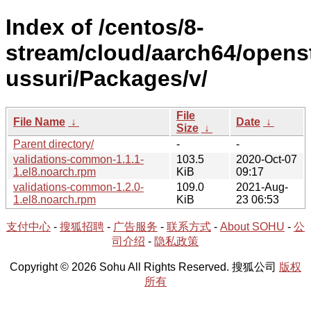
Index of /centos/8-
stream/cloud/aarch64/opens
ussuri/Packages/v/
File
File Name
↓
Date
↓
Size
↓
Parent directory/
-
-
validations-common-1.1.1-
103.5
2020-Oct-07
1.el8.noarch.rpm
KiB
09:17
validations-common-1.2.0-
109.0
2021-Aug-
1.el8.noarch.rpm
KiB
23 06:53
支付中心
-
搜狐招聘
-
广告服务
-
联系方式
-
About SOHU
-
公
司介绍
-
隐私政策
Copyright © 2026 Sohu All Rights Reserved. 搜狐公司
版权
所有