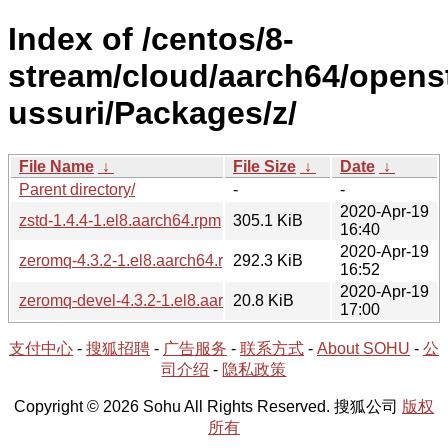
Index of /centos/8-
stream/cloud/aarch64/opens
ussuri/Packages/z/
File Name
↓
File Size
↓
Date
↓
Parent directory/
-
-
2020-Apr-19
zstd-1.4.4-1.el8.aarch64.rpm
305.1 KiB
16:40
2020-Apr-19
zeromq-4.3.2-1.el8.aarch64.rpm
292.3 KiB
16:52
2020-Apr-19
zeromq-devel-4.3.2-1.el8.aarch64.rpm
20.8 KiB
17:00
支付中心
-
搜狐招聘
-
广告服务
-
联系方式
-
About SOHU
-
公
司介绍
-
隐私政策
Copyright © 2026 Sohu All Rights Reserved. 搜狐公司
版权
所有