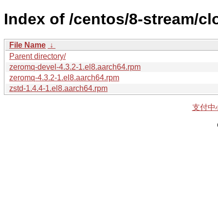
Index of /centos/8-stream/c
File Name
↓
Parent directory/
zeromq-devel-4.3.2-1.el8.aarch64.rpm
zeromq-4.3.2-1.el8.aarch64.rpm
zstd-1.4.4-1.el8.aarch64.rpm
支付中