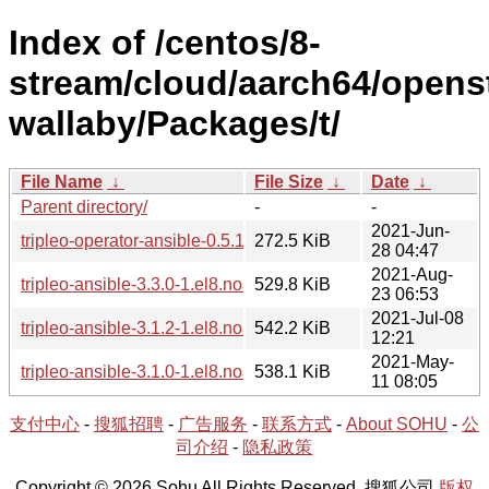
Index of /centos/8-
stream/cloud/aarch64/opens
wallaby/Packages/t/
File Name
↓
File Size
↓
Date
↓
Parent directory/
-
-
2021-Jun-
tripleo-operator-ansible-0.5.1-1.el8.noarch.rpm
272.5 KiB
28 04:47
2021-Aug-
tripleo-ansible-3.3.0-1.el8.noarch.rpm
529.8 KiB
23 06:53
2021-Jul-08
tripleo-ansible-3.1.2-1.el8.noarch.rpm
542.2 KiB
12:21
2021-May-
tripleo-ansible-3.1.0-1.el8.noarch.rpm
538.1 KiB
11 08:05
支付中心
-
搜狐招聘
-
广告服务
-
联系方式
-
About SOHU
-
公
司介绍
-
隐私政策
Copyright © 2026 Sohu All Rights Reserved. 搜狐公司
版权