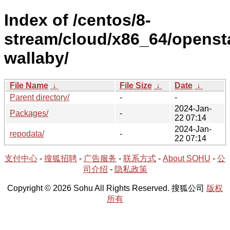
Index of /centos/8-
stream/cloud/x86_64/openst
wallaby/
File Name
↓
File Size
↓
Date
↓
Parent directory/
-
-
2024-Jan-
Packages/
-
22 07:14
2024-Jan-
repodata/
-
22 07:14
支付中心
-
搜狐招聘
-
广告服务
-
联系方式
-
About SOHU
-
公
司介绍
-
隐私政策
Copyright © 2026 Sohu All Rights Reserved. 搜狐公司
版权
所有