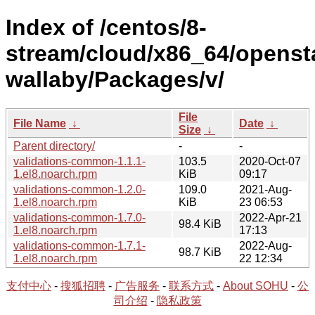
Index of /centos/8-
stream/cloud/x86_64/openst
wallaby/Packages/v/
File
File Name
↓
Date
↓
Size
↓
Parent directory/
-
-
validations-common-1.1.1-
103.5
2020-Oct-07
1.el8.noarch.rpm
KiB
09:17
validations-common-1.2.0-
109.0
2021-Aug-
1.el8.noarch.rpm
KiB
23 06:53
validations-common-1.7.0-
2022-Apr-21
98.4 KiB
1.el8.noarch.rpm
17:13
validations-common-1.7.1-
2022-Aug-
98.7 KiB
1.el8.noarch.rpm
22 12:34
支付中心
-
搜狐招聘
-
广告服务
-
联系方式
-
About SOHU
-
公
司介绍
-
隐私政策