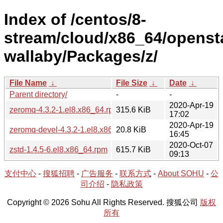
Index of /centos/8-
stream/cloud/x86_64/openst
wallaby/Packages/z/
File Name
↓
File Size
↓
Date
↓
Parent directory/
-
-
2020-Apr-19
zeromq-4.3.2-1.el8.x86_64.rpm
315.6 KiB
17:02
2020-Apr-19
zeromq-devel-4.3.2-1.el8.x86_64.rpm
20.8 KiB
16:45
2020-Oct-07
zstd-1.4.5-6.el8.x86_64.rpm
615.7 KiB
09:13
支付中心
-
搜狐招聘
-
广告服务
-
联系方式
-
About SOHU
-
公
司介绍
-
隐私政策
Copyright © 2026 Sohu All Rights Reserved. 搜狐公司
版权
所有