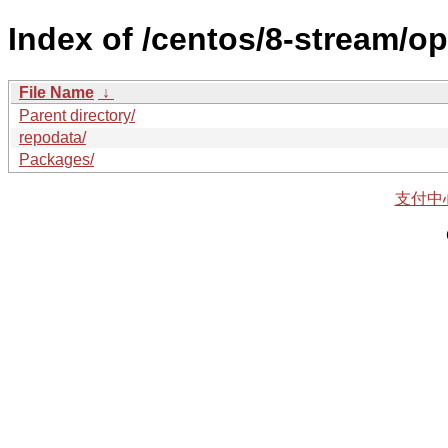
Index of /centos/8-stream/op
File Name
↓
Parent directory/
repodata/
Packages/
支付中