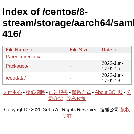
Index of /centos/8-
stream/storage/aarch64/sam
416/
File Name
↓
File Size
↓
Date
↓
Parent directory/
-
-
2022-Jun-
Packages/
-
17 05:55
2022-Jun-
repodata/
-
17 05:58
支付中心
-
搜狐招聘
-
广告服务
-
联系方式
-
About SOHU
-
公
司介绍
-
隐私政策
Copyright © 2026 Sohu All Rights Reserved. 搜狐公司
版权
所有