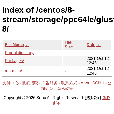
Index of /centos/8-
stream/storage/ppc64le/glus
8/
File
File Name
↓
Date
↓
Size
↓
Parent directory/
-
-
2021-Oct-12
Packages/
-
12:43
2021-Oct-12
repodata/
-
12:46
支付中心
-
搜狐招聘
-
广告服务
-
联系方式
-
About SOHU
-
公
司介绍
-
隐私政策
Copyright © 2026 Sohu All Rights Reserved. 搜狐公司
版权
所有