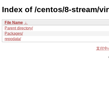
Index of /centos/8-stream/vir
File Name
↓
Parent directory/
Packages/
repodata/
支付中