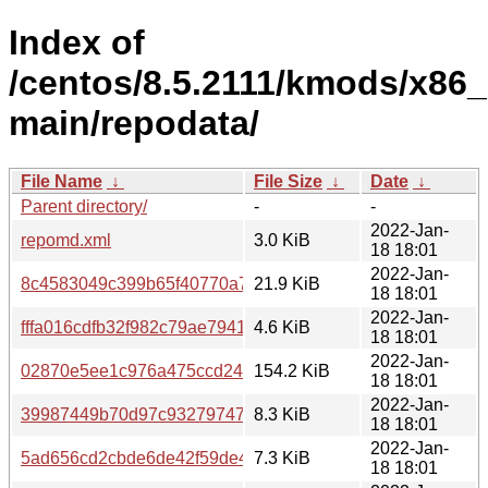
Index of
/centos/8.5.2111/kmods/x86
main/repodata/
File Name
↓
File Size
↓
Date
↓
Parent directory/
-
-
2022-Jan-
repomd.xml
3.0 KiB
18 18:01
2022-Jan-
8c4583049c399b65f40770a74f00e0580df4cfe87731cbaa3ebfca
21.9 KiB
18 18:01
2022-Jan-
fffa016cdfb32f982c79ae7941e98f1200f71c34ca6580132f077
4.6 KiB
18 18:01
2022-Jan-
02870e5ee1c976a475ccd24df620750fb2bcb483915c7a4422a
154.2 KiB
18 18:01
2022-Jan-
39987449b70d97c93279747ea7ef6153b3b98cf873a5267009c
8.3 KiB
18 18:01
2022-Jan-
5ad656cd2cbde6de42f59de4c3c4ceb429f8157ba44348f15929
7.3 KiB
18 18:01