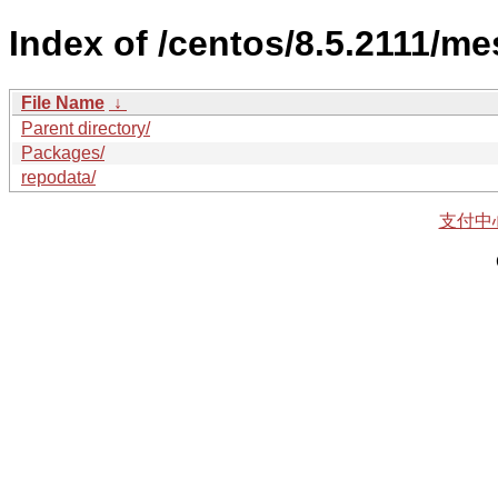
Index of /centos/8.5.2111/m
File Name
↓
Parent directory/
Packages/
repodata/
支付中