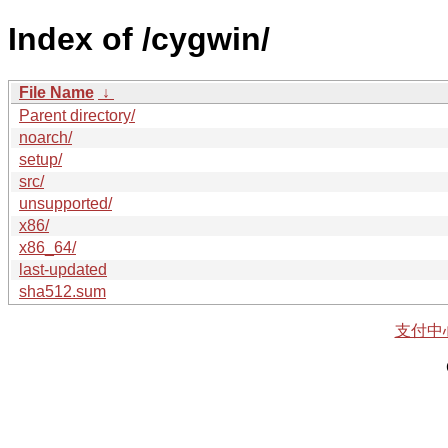
Index of /cygwin/
File Name
↓
Parent directory/
noarch/
setup/
src/
unsupported/
x86/
x86_64/
last-updated
sha512.sum
支付中