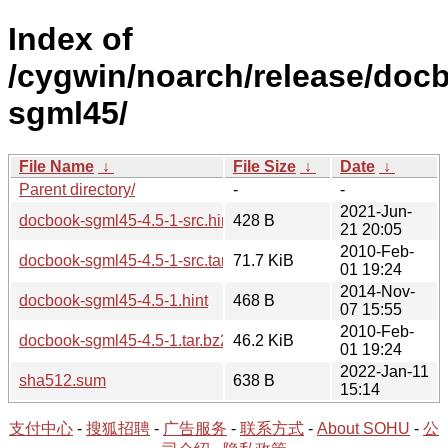
Index of
/cygwin/noarch/release/doc
sgml45/
File Name
↓
File Size
↓
Date
↓
Parent directory/
-
-
2021-Jun-
docbook-sgml45-4.5-1-src.hint
428 B
21 20:05
2010-Feb-
docbook-sgml45-4.5-1-src.tar.bz2
71.7 KiB
01 19:24
2014-Nov-
docbook-sgml45-4.5-1.hint
468 B
07 15:55
2010-Feb-
docbook-sgml45-4.5-1.tar.bz2
46.2 KiB
01 19:24
2022-Jan-11
sha512.sum
638 B
15:14
支付中心
-
搜狐招聘
-
广告服务
-
联系方式
-
About SOHU
-
公