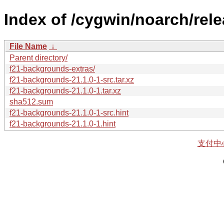
Index of /cygwin/noarch/rel
File Name
↓
Parent directory/
f21-backgrounds-extras/
f21-backgrounds-21.1.0-1-src.tar.xz
f21-backgrounds-21.1.0-1.tar.xz
sha512.sum
f21-backgrounds-21.1.0-1-src.hint
f21-backgrounds-21.1.0-1.hint
支付中