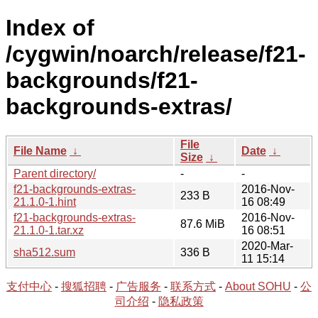
Index of
/cygwin/noarch/release/f21-
backgrounds/f21-
backgrounds-extras/
File
File Name
↓
Date
↓
Size
↓
Parent directory/
-
-
f21-backgrounds-extras-
2016-Nov-
233 B
21.1.0-1.hint
16 08:49
f21-backgrounds-extras-
2016-Nov-
87.6 MiB
21.1.0-1.tar.xz
16 08:51
2020-Mar-
sha512.sum
336 B
11 15:14
支付中心
-
搜狐招聘
-
广告服务
-
联系方式
-
About SOHU
-
公
司介绍
-
隐私政策