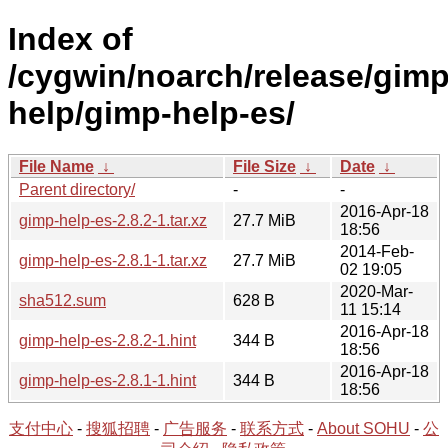
Index of
/cygwin/noarch/release/gimp
help/gimp-help-es/
File Name
↓
File Size
↓
Date
↓
Parent directory/
-
-
2016-Apr-18
gimp-help-es-2.8.2-1.tar.xz
27.7 MiB
18:56
2014-Feb-
gimp-help-es-2.8.1-1.tar.xz
27.7 MiB
02 19:05
2020-Mar-
sha512.sum
628 B
11 15:14
2016-Apr-18
gimp-help-es-2.8.2-1.hint
344 B
18:56
2016-Apr-18
gimp-help-es-2.8.1-1.hint
344 B
18:56
支付中心
-
搜狐招聘
-
广告服务
-
联系方式
-
About SOHU
-
公