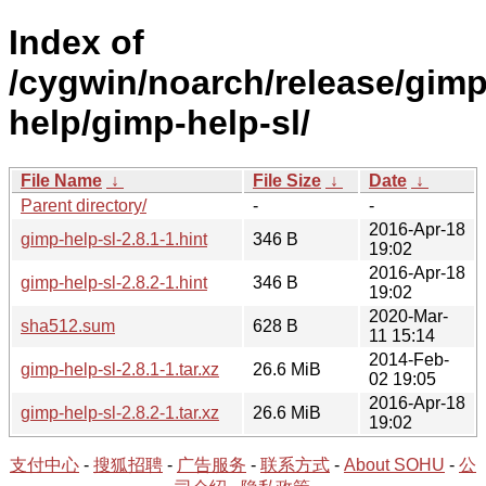
Index of
/cygwin/noarch/release/gimp
help/gimp-help-sl/
File Name
↓
File Size
↓
Date
↓
Parent directory/
-
-
2016-Apr-18
gimp-help-sl-2.8.1-1.hint
346 B
19:02
2016-Apr-18
gimp-help-sl-2.8.2-1.hint
346 B
19:02
2020-Mar-
sha512.sum
628 B
11 15:14
2014-Feb-
gimp-help-sl-2.8.1-1.tar.xz
26.6 MiB
02 19:05
2016-Apr-18
gimp-help-sl-2.8.2-1.tar.xz
26.6 MiB
19:02
支付中心
-
搜狐招聘
-
广告服务
-
联系方式
-
About SOHU
-
公