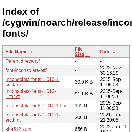
Index of
/cygwin/noarch/release/inco
fonts/
File
File Name
↓
Date
↓
Size
↓
Parent directory/
-
-
2022-Nov-
font-inconsolata-otf/
-
30 13:29
inconsolata-fonts-1.010-1-
2015-Sep-
30.0 KiB
src.tar.xz
11 06:03
inconsolata-fonts-1.010-
2015-Sep-
91.1 KiB
1.tar.xz
11 06:03
2015-Sep-
inconsolata-fonts-1.010-1.hint
165 B
11 06:03
inconsolata-fonts-1.010-1-
2021-Jun-
206 B
src.hint
21 20:05
2022-Jan-11
sha512.sum
656 B
15:14