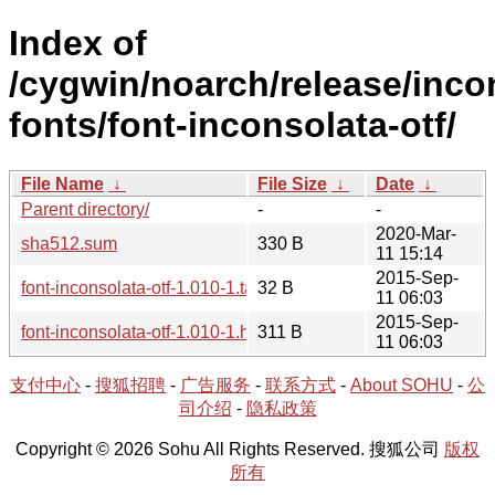
Index of
/cygwin/noarch/release/inco
fonts/font-inconsolata-otf/
File Name
↓
File Size
↓
Date
↓
Parent directory/
-
-
2020-Mar-
sha512.sum
330 B
11 15:14
2015-Sep-
font-inconsolata-otf-1.010-1.tar.xz
32 B
11 06:03
2015-Sep-
font-inconsolata-otf-1.010-1.hint
311 B
11 06:03
支付中心
-
搜狐招聘
-
广告服务
-
联系方式
-
About SOHU
-
公
司介绍
-
隐私政策
Copyright © 2026 Sohu All Rights Reserved. 搜狐公司
版权
所有