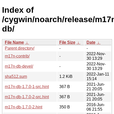
Index of
/cygwin/noarch/release/m17
db/
File Name
↓
File Size
↓
Date
↓
Parent directory/
-
-
2022-Nov-
m17n-contrib/
-
30 13:29
2022-Nov-
m17n-db-devel/
-
30 13:29
2022-Jan-11
sha512.sum
1.2 KiB
15:14
2021-Jun-
m17n-db-1.7.0-1-src.hint
367 B
21 20:05
2021-Jun-
m17n-db-1.7.0-2-src.hint
367 B
21 20:05
2016-Jun-
m17n-db-1.7.0-2.hint
350 B
06 21:55