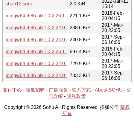
2022-Jan-11
sha512.sum
2.0 KiB
15:14
2018-Feb-
mingw64-i686-atk1.0-2.26.1-1.tar.xz
221.1 KiB
20 04:15
2017-Mar-
mingw64-i686-atk1.0-2.22.0-1.tar.xz
238.6 KiB
20 22:05
2017-Sep-
mingw64-i686-atk1.0-2.24.0-1.tar.xz
240.8 KiB
06 16:06
2018-Feb-
mingw64-i686-atk1.0-2.26.1-1-src.tar.xz
697.4 KiB
20 04:15
2017-Mar-
mingw64-i686-atk1.0-2.22.0-1-src.tar.xz
729.9 KiB
20 22:05
2017-Sep-
mingw64-i686-atk1.0-2.24.0-1-src.tar.xz
733.3 KiB
06 16:06
支付中心
-
搜狐招聘
-
广告服务
-
联系方式
-
About SOHU
-
公
司介绍
-
隐私政策
Copyright © 2026 Sohu All Rights Reserved. 搜狐公司
版权
所有