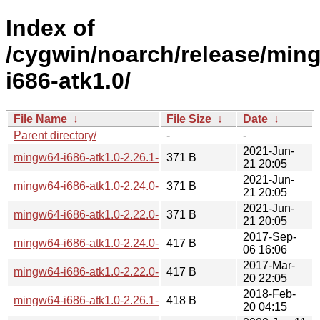
Index of
/cygwin/noarch/release/min
i686-atk1.0/
File Name
↓
File Size
↓
Date
↓
Parent directory/
-
-
2021-Jun-
mingw64-i686-atk1.0-2.26.1-1-src.hint
371 B
21 20:05
2021-Jun-
mingw64-i686-atk1.0-2.24.0-1-src.hint
371 B
21 20:05
2021-Jun-
mingw64-i686-atk1.0-2.22.0-1-src.hint
371 B
21 20:05
2017-Sep-
mingw64-i686-atk1.0-2.24.0-1.hint
417 B
06 16:06
2017-Mar-
mingw64-i686-atk1.0-2.22.0-1.hint
417 B
20 22:05
2018-Feb-
mingw64-i686-atk1.0-2.26.1-1.hint
418 B
20 04:15