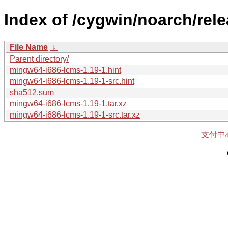
Index of /cygwin/noarch/rel
File Name
↓
Parent directory/
mingw64-i686-lcms-1.19-1.hint
mingw64-i686-lcms-1.19-1-src.hint
sha512.sum
mingw64-i686-lcms-1.19-1.tar.xz
mingw64-i686-lcms-1.19-1-src.tar.xz
支付中