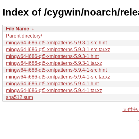
Index of /cygwin/noarch/rel
File Name
↓
Parent directory/
mingw64-i686-qt5-xmlpatterns-5.9.3-1-src.hint
mingw64-i686-qt5-xmlpatterns-5.9.3-1-src.tar.xz
mingw64-i686-qt5-xmlpatterns-5.9.3-1.hint
mingw64-i686-qt5-xmlpatterns-5.9.3-1.tar.xz
mingw64-i686-qt5-xmlpatterns-5.9.4-1-src.hint
mingw64-i686-qt5-xmlpatterns-5.9.4-1-src.tar.xz
mingw64-i686-qt5-xmlpatterns-5.9.4-1.hint
mingw64-i686-qt5-xmlpatterns-5.9.4-1.tar.xz
sha512.sum
支付中