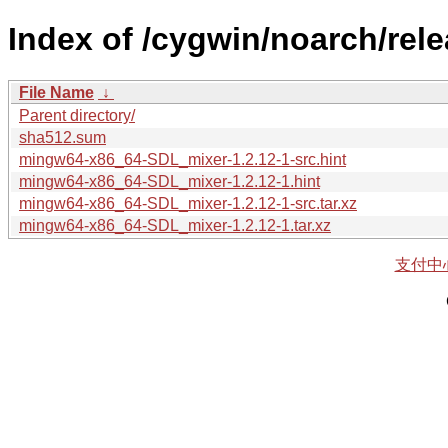
Index of /cygwin/noarch/re
File Name
↓
Parent directory/
sha512.sum
mingw64-x86_64-SDL_mixer-1.2.12-1-src.hint
mingw64-x86_64-SDL_mixer-1.2.12-1.hint
mingw64-x86_64-SDL_mixer-1.2.12-1-src.tar.xz
mingw64-x86_64-SDL_mixer-1.2.12-1.tar.xz
支付中