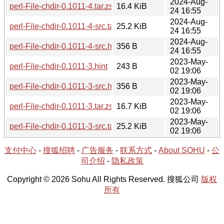
2024-Aug-
perl-File-chdir-0.1011-4.tar.zst
16.4 KiB
24 16:55
2024-Aug-
perl-File-chdir-0.1011-4-src.tar.zst
25.2 KiB
24 16:55
2024-Aug-
perl-File-chdir-0.1011-4-src.hint
356 B
24 16:55
2023-May-
perl-File-chdir-0.1011-3.hint
243 B
02 19:06
2023-May-
perl-File-chdir-0.1011-3-src.hint
356 B
02 19:06
2023-May-
perl-File-chdir-0.1011-3.tar.zst
16.7 KiB
02 19:06
2023-May-
perl-File-chdir-0.1011-3-src.tar.zst
25.2 KiB
02 19:06
支付中心
-
搜狐招聘
-
广告服务
-
联系方式
-
About SOHU
-
公
司介绍
-
隐私政策
Copyright © 2026 Sohu All Rights Reserved. 搜狐公司
版权
所有