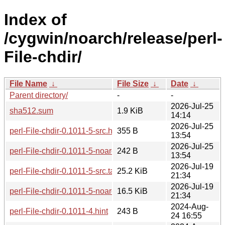
Index of
/cygwin/noarch/release/perl-
File-chdir/
File Name
↓
File Size
↓
Date
↓
Parent directory/
-
-
2026-Jul-25
sha512.sum
1.9 KiB
14:14
2026-Jul-25
perl-File-chdir-0.1011-5-src.hint
355 B
13:54
2026-Jul-25
perl-File-chdir-0.1011-5-noarch.hint
242 B
13:54
2026-Jul-19
perl-File-chdir-0.1011-5-src.tar.zst
25.2 KiB
21:34
2026-Jul-19
perl-File-chdir-0.1011-5-noarch.tar.zst
16.5 KiB
21:34
2024-Aug-
perl-File-chdir-0.1011-4.hint
243 B
24 16:55