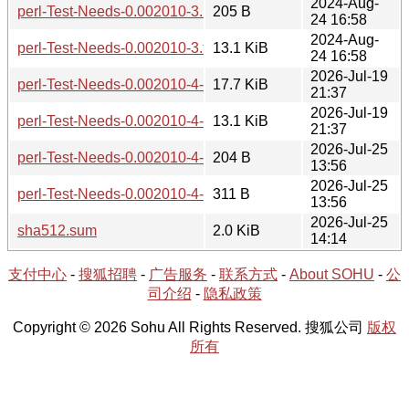
2024-Aug-
perl-Test-Needs-0.002010-3.hint
205 B
24 16:58
2024-Aug-
perl-Test-Needs-0.002010-3.tar.zst
13.1 KiB
24 16:58
2026-Jul-19
perl-Test-Needs-0.002010-4-src.tar.zst
17.7 KiB
21:37
2026-Jul-19
perl-Test-Needs-0.002010-4-noarch.tar.zst
13.1 KiB
21:37
2026-Jul-25
perl-Test-Needs-0.002010-4-noarch.hint
204 B
13:56
2026-Jul-25
perl-Test-Needs-0.002010-4-src.hint
311 B
13:56
2026-Jul-25
sha512.sum
2.0 KiB
14:14
支付中心
-
搜狐招聘
-
广告服务
-
联系方式
-
About SOHU
-
公
司介绍
-
隐私政策
Copyright © 2026 Sohu All Rights Reserved. 搜狐公司
版权
所有