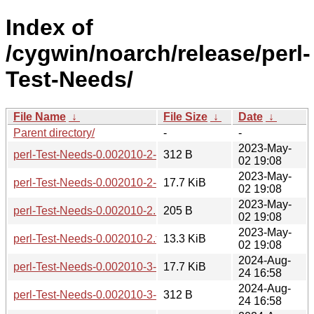
Index of
/cygwin/noarch/release/perl-
Test-Needs/
File Name
↓
File Size
↓
Date
↓
Parent directory/
-
-
2023-May-
perl-Test-Needs-0.002010-2-src.hint
312 B
02 19:08
2023-May-
perl-Test-Needs-0.002010-2-src.tar.zst
17.7 KiB
02 19:08
2023-May-
perl-Test-Needs-0.002010-2.hint
205 B
02 19:08
2023-May-
perl-Test-Needs-0.002010-2.tar.zst
13.3 KiB
02 19:08
2024-Aug-
perl-Test-Needs-0.002010-3-src.tar.zst
17.7 KiB
24 16:58
2024-Aug-
perl-Test-Needs-0.002010-3-src.hint
312 B
24 16:58