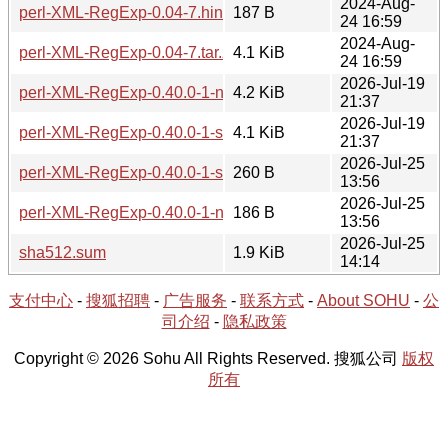
2024-Aug-
perl-XML-RegExp-0.04-7.hint
187 B
24 16:59
2024-Aug-
perl-XML-RegExp-0.04-7.tar.zst
4.1 KiB
24 16:59
2026-Jul-19
perl-XML-RegExp-0.40.0-1-noarch.tar.zst
4.2 KiB
21:37
2026-Jul-19
perl-XML-RegExp-0.40.0-1-src.tar.zst
4.1 KiB
21:37
2026-Jul-25
perl-XML-RegExp-0.40.0-1-src.hint
260 B
13:56
2026-Jul-25
perl-XML-RegExp-0.40.0-1-noarch.hint
186 B
13:56
2026-Jul-25
sha512.sum
1.9 KiB
14:14
支付中心
-
搜狐招聘
-
广告服务
-
联系方式
-
About SOHU
-
公
司介绍
-
隐私政策
Copyright © 2026 Sohu All Rights Reserved. 搜狐公司
版权
所有