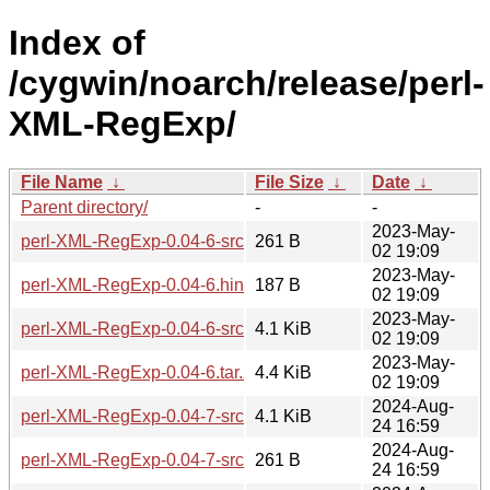
Index of
/cygwin/noarch/release/perl-
XML-RegExp/
File Name
↓
File Size
↓
Date
↓
Parent directory/
-
-
2023-May-
perl-XML-RegExp-0.04-6-src.hint
261 B
02 19:09
2023-May-
perl-XML-RegExp-0.04-6.hint
187 B
02 19:09
2023-May-
perl-XML-RegExp-0.04-6-src.tar.zst
4.1 KiB
02 19:09
2023-May-
perl-XML-RegExp-0.04-6.tar.zst
4.4 KiB
02 19:09
2024-Aug-
perl-XML-RegExp-0.04-7-src.tar.zst
4.1 KiB
24 16:59
2024-Aug-
perl-XML-RegExp-0.04-7-src.hint
261 B
24 16:59