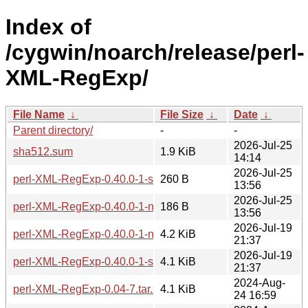
Index of
/cygwin/noarch/release/perl-
XML-RegExp/
File Name
↓
File Size
↓
Date
↓
Parent directory/
-
-
2026-Jul-25
sha512.sum
1.9 KiB
14:14
2026-Jul-25
perl-XML-RegExp-0.40.0-1-src.hint
260 B
13:56
2026-Jul-25
perl-XML-RegExp-0.40.0-1-noarch.hint
186 B
13:56
2026-Jul-19
perl-XML-RegExp-0.40.0-1-noarch.tar.zst
4.2 KiB
21:37
2026-Jul-19
perl-XML-RegExp-0.40.0-1-src.tar.zst
4.1 KiB
21:37
2024-Aug-
perl-XML-RegExp-0.04-7.tar.zst
4.1 KiB
24 16:59