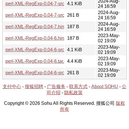
2024-Aug-
perl-XML-RegExp-0.04-7-src.tar.zst
4.1 KiB
24 16:59
2024-Aug-
perl-XML-RegExp-0.04-7-src.hint
261 B
24 16:59
2024-Aug-
perl-XML-RegExp-0.04-7.hint
187 B
24 16:59
2023-May-
perl-XML-RegExp-0.04-6.hint
187 B
02 19:09
2023-May-
perl-XML-RegExp-0.04-6-src.tar.zst
4.1 KiB
02 19:09
2023-May-
perl-XML-RegExp-0.04-6.tar.zst
4.4 KiB
02 19:09
2023-May-
perl-XML-RegExp-0.04-6-src.hint
261 B
02 19:09
支付中心
-
搜狐招聘
-
广告服务
-
联系方式
-
About SOHU
-
公
司介绍
-
隐私政策
Copyright © 2026 Sohu All Rights Reserved. 搜狐公司
版权
所有