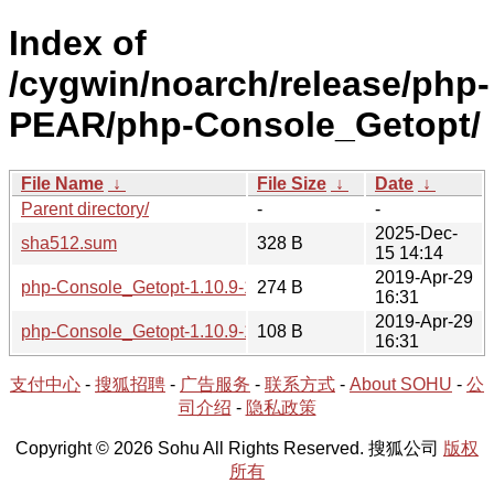
Index of
/cygwin/noarch/release/php-
PEAR/php-Console_Getopt/
File Name
↓
File Size
↓
Date
↓
Parent directory/
-
-
2025-Dec-
sha512.sum
328 B
15 14:14
2019-Apr-29
php-Console_Getopt-1.10.9-1.hint
274 B
16:31
2019-Apr-29
php-Console_Getopt-1.10.9-1.tar.xz
108 B
16:31
支付中心
-
搜狐招聘
-
广告服务
-
联系方式
-
About SOHU
-
公
司介绍
-
隐私政策
Copyright © 2026 Sohu All Rights Reserved. 搜狐公司
版权
所有