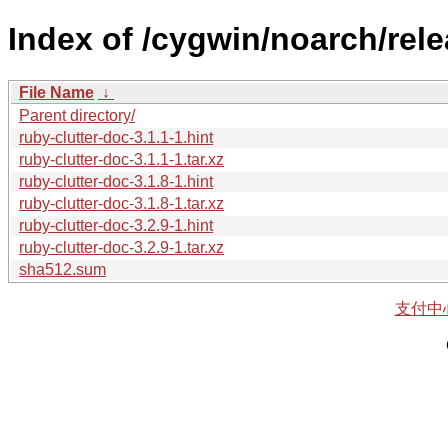
Index of /cygwin/noarch/rele
File Name
↓
Parent directory/
ruby-clutter-doc-3.1.1-1.hint
ruby-clutter-doc-3.1.1-1.tar.xz
ruby-clutter-doc-3.1.8-1.hint
ruby-clutter-doc-3.1.8-1.tar.xz
ruby-clutter-doc-3.2.9-1.hint
ruby-clutter-doc-3.2.9-1.tar.xz
sha512.sum
支付中